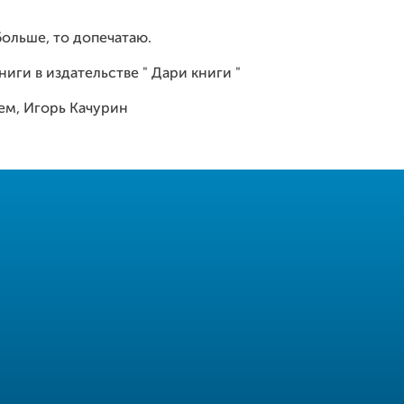
больше, то допечатаю.
иги в издательстве " Дари книги "
ем, Игорь Качурин