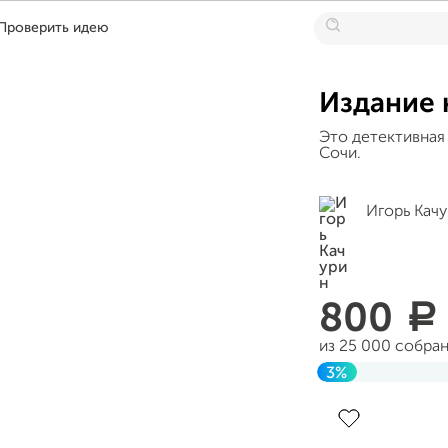
Проверить идею
Издание 
Это детективная 
Сочи.
Игорь Кач
800
a
из 25 000 собра
3%
Завершен 29 авг