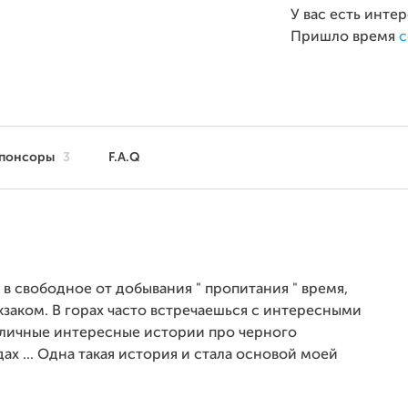
У вас есть инте
Пришло время
с
понсоры
3
F.A.Q
 в свободное от добывания " пропитания " время,
заком. В горах часто встречаешься с интересными
зличные интересные истории про черного
ах ... Одна такая история и стала основой моей