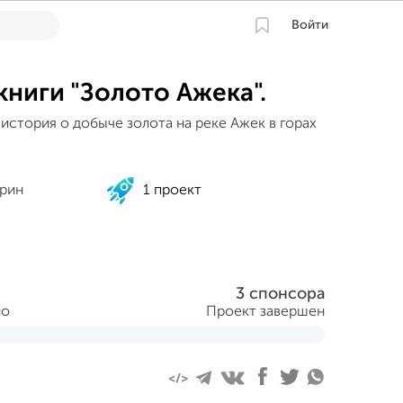
Войти
книги "Золото Ажека".
история о добыче золота на реке Ажек в горах
урин
1 проект
3 спонсора
но
Проект завершен
уста 2016