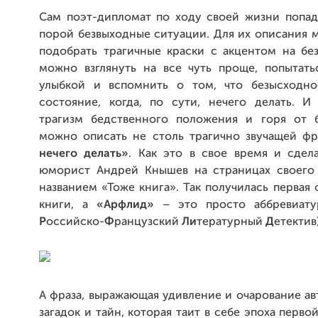
Сам поэт-дипломат по ходу своей жизни попада
порой безвыходные ситуации. Для их описания 
подобрать трагичные краски с акцентом на без
можно взглянуть на все чуть проще, попытатьс
улыбкой и вспомнить о том, что безысходно
состояние, когда, по сути, нечего делать. И
трагизм бедственного положения и горя от 
можно описать не столь трагично звучащей ф
нечего делать»
. Как это в свое время и сдел
юморист Андрей Кнышев на страницах своего
названием «Тоже книга». Так получилась первая 
книги, а
«Арфлид»
– это просто аббревиату
Р
оссийско-
Ф
ранцузский
Ли
тературный
Д
етектив)
А фраза, выражающая удивление и очарование ав
загадок и тайн, которая таит в себе эпоха перво