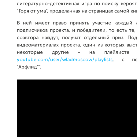
литературно-детективная игра по поиску вероя
"Горя от ума", проделанная на страницах самой кни
В ней имеет право принять участие каждый 
подписчиков проекта, и победители, то есть те,
соавтора найдут, получат отдельный приз. По
видеоматериалах проекта, один из которых выст
некоторые другие - на плейлисте 
youtube.com/user/wladmoscow/playlists
, с пе
"Арфлид"".