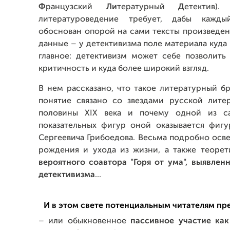
Ф
ранцузский
Ли
тературный
Д
етектив).
литературоведение требует, дабы кажд
обоснован опорой на сами тексты произведен
данные – у детективизма поле материала куда
главное: детективизм может себе позволить
критичность и куда более широкий взгляд.
В нем рассказано, что такое литературный бр
понятие связано со звездами русской лите
половины XIX века и почему одной из с
показательных фигур оной оказывается фигу
Сергеевича Грибоедова. Весьма подробно осв
рождения и ухода из жизни, а также теоре
вероятного соавтора
"Горя от ума", выявле
детективизма
...
И в этом свете потенциальным читателям пре
– или обыкновенное
пассивное участие ка