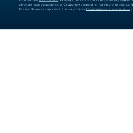
Посещая сайт
boomstarter.ru
, вы предоставляете согласие на обработку данных 
автоматически осуществляется Обществом с ограниченной ответственностью «Б
Москва, Ленинский проспект, 15А) на условиях
Пользовательского соглашения