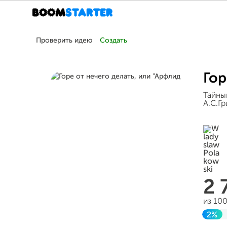
Проверить идею
Создать
Гор
Тайный
А.С.Г
2 
из 10
2%
Заве