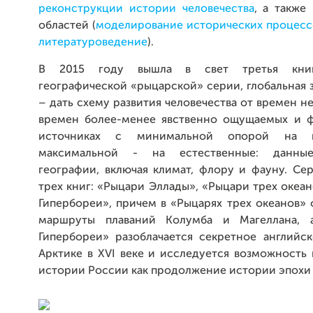
реконструкции истории человечества
, а также
областей (
моделирование исторических процесс
литературоведение
).
В 2015 году вышла в свет третья книг
географической «рыцарской» серии, глобальная 
– дать схему развития человечества от времен н
времен более-менее явственно ощущаемых и 
источниках с минимальной опорой на 
максимальной - на естественные: данны
географии, включая климат, флору и фауну. Се
трех книг: «Рыцари Эллады», «Рыцари трех океа
Гипербореи», причем в «Рыцарях трех океанов»
маршруты плаваний Колумба и Магеллана, 
Гипербореи» разоблачается секретное английск
Арктике в XVI веке и исследуется возможность
истории России как продолжение истории эпохи