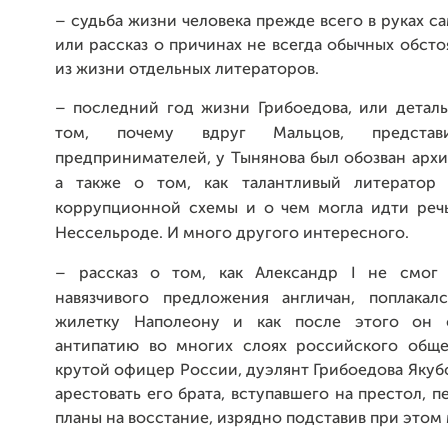
– судьба жизни человека прежде всего в руках са
или рассказ о причинах не всегда обычных обсто
из жизни отдельных литераторов.
–
последний год жизни Грибоедова, или деталь
том, почему вдруг Мальцов, представ
предпринимателей, у Тынянова был обозван арх
а также о том, как талантливый литератор 
коррупционной схемы и о чем могла идти реч
Нессельроде. И много другого интересного.
–
рассказ о том, как Александр I
не смог 
навязчивого предложения англичан, поплака
жилетку Наполеону и как после этого он 
антипатию во многих слоях российского обще
крутой офицер России, дуэлянт Грибоедова Якубо
арестовать его брата, вступавшего на престол, п
планы на восстание, изрядно подставив при этом 