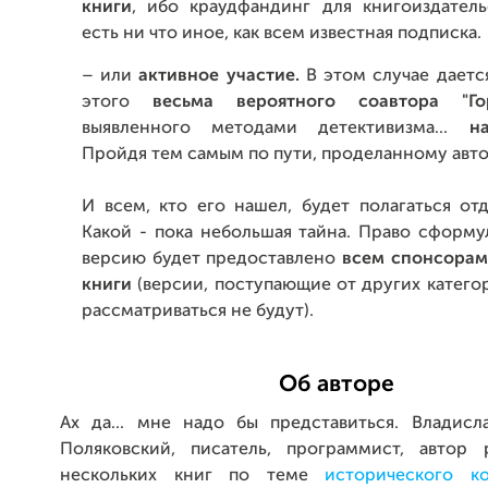
книги
, ибо краудфандинг для книгоиздатель
есть ни что иное, как всем известная подписка.
– или
активное участие.
В этом случае даетс
этого
весьма вероятного соавтора
"Г
выявленного методами детективизма...
н
Пройдя тем самым по пути, проделанному авто
И всем, кто его нашел, будет полагаться отд
Какой - пока небольшая тайна. Право сформу
версию будет предоставлено
всем спонсора
книги
(версии, поступающие от других катего
рассматриваться не будут).
Об авторе
Ах да... мне надо бы представиться. Владисл
Поляковский, писатель, программист, автор
нескольких книг по теме
исторического ко