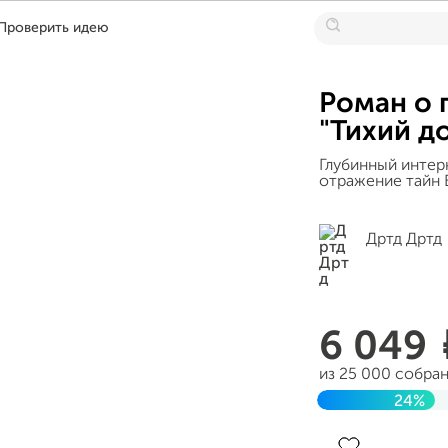
Проверить идею
Роман о 
"Тихий д
Глубинный интерн
отражение тайн
Дртд Дртд
6 049
из 25 000 собра
24%
Завершен 19 авг