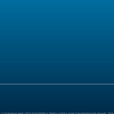
ых о посещении вами сайта
boomstarter.ru
(файлы cookie и иные пользовательские данные), сбо