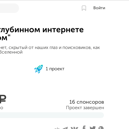
Войти
глубинном интернете
ом"
ет, скрытый от наших глаз и поисковиков, как
 Вселенной
1 проект
a
16 спонсоров
но
Проект завершен
уста 2016