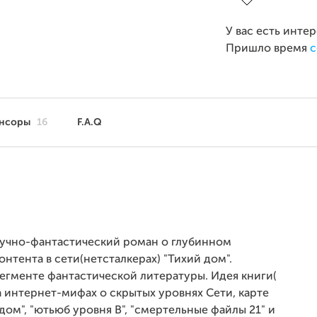
У вас есть инте
Пришло время
с
нсоры
16
F.A.Q
 научно-фантастический роман о глубинном
онтента в сети(нетсталкерах) "Тихий дом".
егменте фантастической литературы. Идея книги(
а интернет-мифах о скрытых уровнях Сети, карте
дом", "ютьюб уровня В", "смертельные файлы 21" и