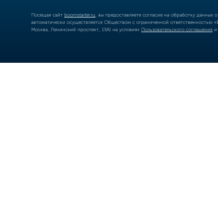
Посещая сайт
boomstarter.ru
, вы предоставляете согласие на обработку данных 
автоматически осуществляется Обществом с ограниченной ответственностью «Б
Москва, Ленинский проспект, 15А) на условиях
Пользовательского соглашения