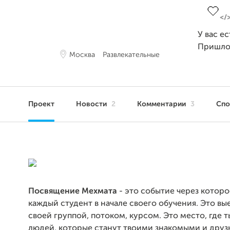
У вас е
Пришло
Москва
Развлекательные
Проект
Новости
2
Комментарии
3
Сп
Посвящение Мехмата
- это событие через котор
каждый студент в начале своего обучения. Это вые
своей группой, потоком, курсом. Это место, где 
людей, которые станут твоими знакомыми и друз