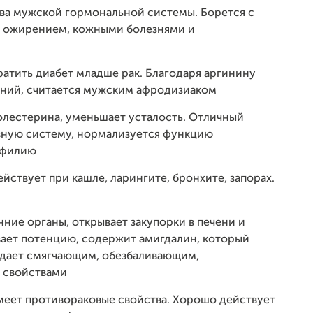
нова мужской гормональной системы. Борется с
, ожирением, кожными болезнями и
ратить диабет младше рак. Благодаря аргинину
аний, считается мужским афродизиаком
холестерина, уменьшает усталость. Отличный
рвную систему, нормализуется функцию
офилию
йствует при кашле, ларингите, бронхите, запорах.
нние органы, открывает закупорки в печени и
ивает потенцию, содержит амигдалин, который
адает смягчающим, обезбаливающим,
 свойствами
имеет противораковые свойства. Хорошо действует