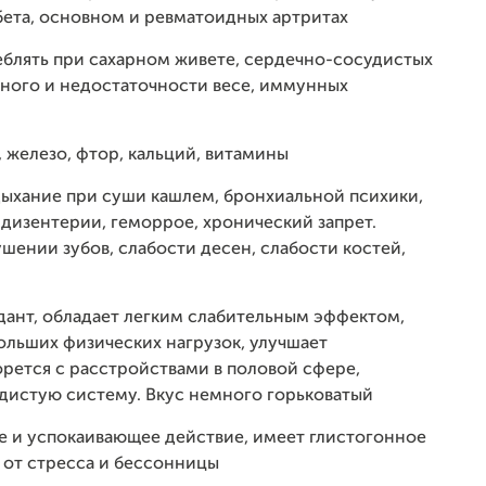
бета, основном и ревматоидных артритах
реблять при сахарном живете, сердечно-сосудистых
чного и недостаточности весе, иммунных
, железо, фтор, кальций, витамины
 дыхание при суши кашлем, бронхиальной психики,
дизентерии, геморрое, хронический запрет.
шении зубов, слабости десен, слабости костей,
идант, обладает легким слабительным эффектом,
ольших физических нагрузок, улучшает
орется с расстройствами в половой сфере,
дистую систему. Вкус немного горьковатый
е и успокаивающее действие, имеет глистогонное
 от стресса и бессонницы