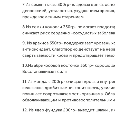
7.Из семян тыквы 300гр- кладовая цинка, ос
депрессией, усталостью, ухудшением зрения
преждевременным старением
8.Из семян конопли 350гр- помогает предотв
снижает риск сердечно -сосудистых заболев
9. Из арахиса 350гр- поддерживает уровень 
антиоксидант, благотворно действует на не
свертываемости крови и предотвращает гем
10.Из абрикосовой косточки 350гр- хорошо де
Восстанавливает силы
11.Из миндаля 200гр- очищает кровь и внутре
селезенке, дробит камни, гонит желчь, усил
повышает сопротивляемость организма. Обл
обволакивающим и противовосполительными
12. Из ядер фундука 200гр- выводит шлаки , 