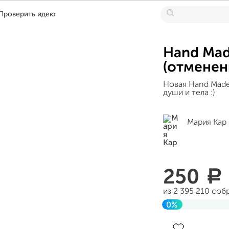
Проверить идею
Hand Mad
(отменен
Новая Hand Made
души и тела :)
Мария Кар
250
a
из 2 395 210 соб
0%
До цели