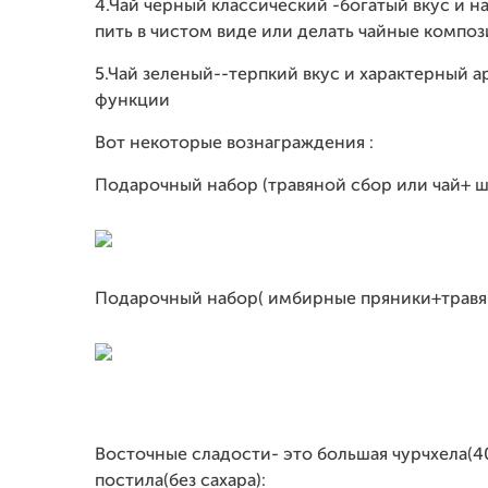
4.Чай черный классический -богатый вкус и 
пить в чистом виде или делать чайные компо
5.Чай зеленый--терпкий вкус и характерный а
функции
Вот некоторые вознаграждения :
Подарочный набор (травяной сбор или чай+ ш
Подарочный набор( имбирные пряники+травян
Восточные сладости- это большая чурчхела(40
постила(без сахара):