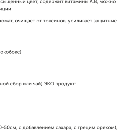
насыщенный цвет, содержит витамины А,В, можно
зиции
ромат, очищает от токсинов, усиливает защитные
окобокс):
ой сбор или чай).ЭКО продукт:
-50см, с добавлением сахара, с грецим орехом),