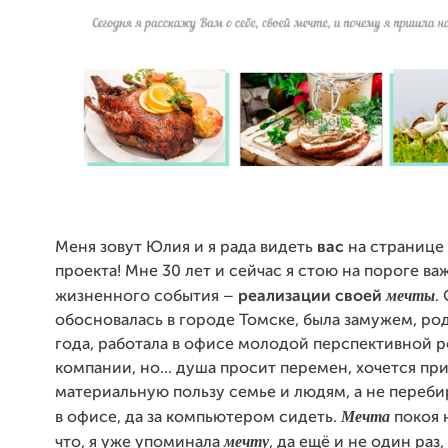
Меня зовут Юлия и я рада видеть
вас
на странице
проекта! Мне 30 лет и сейчас я стою на пороге ва
мечты
жизненного события –
реализации своей
.
обосновалась в городе Томске, была замужем, род
года, работала в офисе молодой перспективной 
компании, но... душа просит перемен, хочется пр
материальную пользу семье и людям, а не переб
М
ечта
в офисе, да за компьютером сидеть.
покоя н
мечту
что, я уже упоминала
, да ещё и не один раз, 