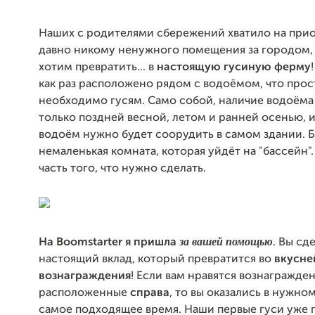
Наших с родителями сбережений хватило на при
давно никому ненужного помещения за городом,
хотим превратить... в
настоящую гусиную ферму
как раз расположено рядом с водоёмом, что прос
необходимо гусям. Само собой, наличие водоём
только поздней весной, летом и ранней осенью, 
водоём нужно будет соорудить в самом здании. Бл
немаленькая комната, которая уйдёт на "бассейн".
часть того, что нужно сделать.
за вашей помощью
На Boomstarter я пришла
. Вы сд
настоящий вклад, который превратится во
вкусн
вознаграждения
! Если вам нравятся вознагражден
расположенные
справа
, то вы оказались в нужном
самое подходящее время. Наши первые гуси уже 