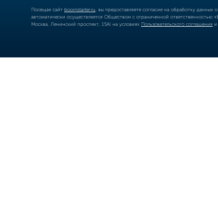
Посещая сайт
boomstarter.ru
, вы предоставляете согласие на обработку данных 
автоматически осуществляется Обществом с ограниченной ответственностью «Б
Москва, Ленинский проспект, 15А) на условиях
Пользовательского соглашения