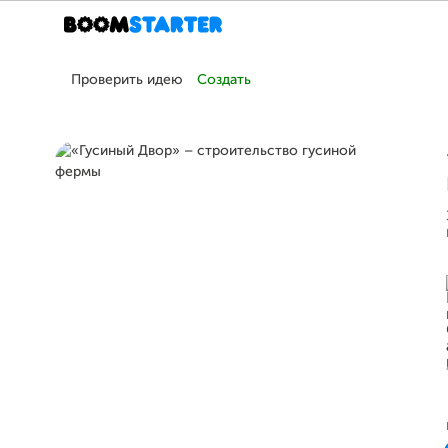
Проверить идею
Создать