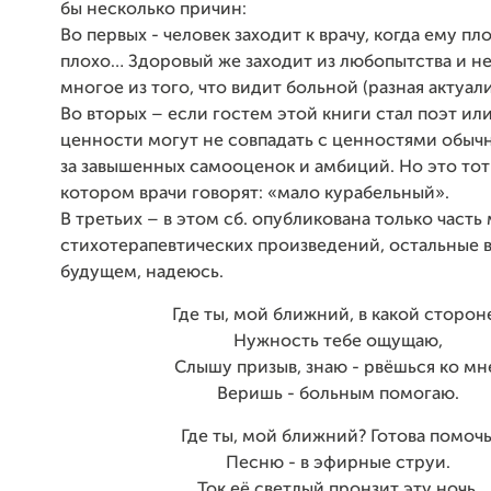
бы несколько причин:
Во первых - человек заходит к врачу, когда ему пл
плохо… Здоровый же заходит из любопытства и не
многое из того, что видит больной (разная актуали
Во вторых – если гостем этой книги стал поэт или
ценности могут не совпадать с ценностями обыч
за завышенных самооценок и амбиций. Но это тот 
котором врачи говорят: «мало курабельный».
В третьих – в этом сб. опубликована только часть
cтихотерапевтических произведений, остальные 
будущем, надеюсь.
Где ты, мой ближний, в какой сторон
Нужность тебе ощущаю,
Слышу призыв, знаю - рвёшься ко мн
Веришь - больным помогаю.
Где ты, мой ближний? Готова помочь
Песню - в эфирные струи.
Ток её светлый пронзит эту ночь,