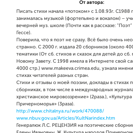
От автора:
Писать стихи начала «потоком» с 1.08.93г. С1988 
занималась музыкой (фортепьяно и вокалом) – учи
вечерней муз. школе (Почти как в рассказе: "Поэт"
Гессе).
Поверила, что я поэт не сразу. Всё было очень н
странно. С 2000 г. издала 20 сборников (около 40
тематики (От сб. стихов и сказок для детей до сб.
Новому Завету. С 1998 имела в Интернете свой са
4000 стр.) www.makeeva.crimea.edu, узнала мнени
стихах читателей разных стран.
Стихи и отзывы о моей поэзии, доклады в стихах п
сборниках, в том числе в международных журнала
христианское мировоззрение» (2раза.), «Культура
Причерноморья» (3раза).
http://www.chitalnya.ru/work/470088/
www.nbuv.gov.ua/Articles/KultNarindex.htm
Генералюк Л.С. РЕЦЕНЗИЯ на поэтические сборн
Елены Ивановны, Ж. Культура народов Причерном