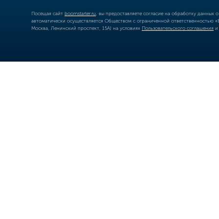
Посещая сайт
boomstarter.ru
, вы предоставляете согласие на обработку данных 
автоматически осуществляется Обществом с ограниченной ответственностью «Б
Москва, Ленинский проспект, 15А) на условиях
Пользовательского соглашения