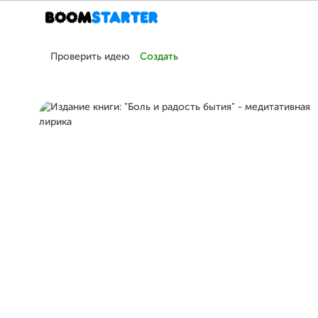
Проверить идею
Создать