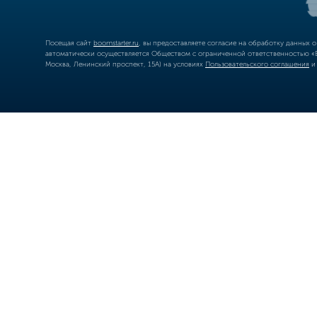
Посещая сайт
boomstarter.ru
, вы предоставляете согласие на обработку данных 
автоматически осуществляется Обществом с ограниченной ответственностью «Б
Москва, Ленинский проспект, 15А) на условиях
Пользовательского соглашения