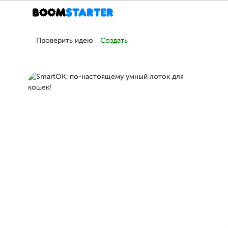
Проверить идею
Создать