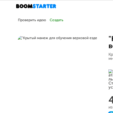
Проверить идею
Создать
"
в
Кр
мн
из