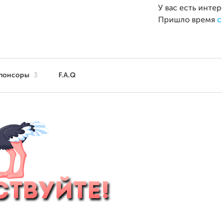
У вас есть инте
Пришло время
с
понсоры
3
F.A.Q