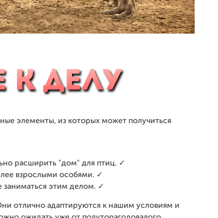
льные элементы, из которых может получиться
ьно расширить "дом" для птиц. ✓
олее взрослыми особями. ✓
е заниматься этим делом. ✓
 Они отлично адаптируются к нашим условиям и
ожно ожидать уже от полуторагодовалого