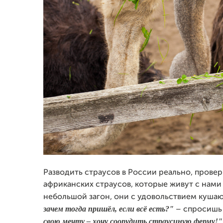
Разводить страусов в России реально, провер
африканских страусов, которые живут с нами
небольшой загон, они с удовольствием кушаю
зачем тогда пришёл, если всё есть?"
– спросиш
свою мечту – хочу соорудить страусиную ферму!"