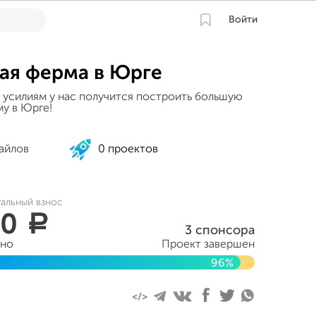
Войти
ая ферма в Юрге
 усилиям у нас получится построить большую
у в Юрге!
айлов
0 проектов
уальный взнос
00
a
3 спонсора
ано
Проект завершен
96%
ября 2016