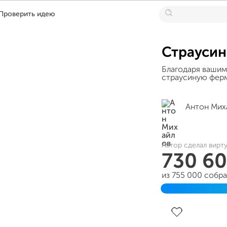
Проверить идею
Страусин
Благодаря вашим
страусиную ферм
Антон Мих
Автор сделал вирт
730 6
из 755 000 собр
Завершен 01 окт