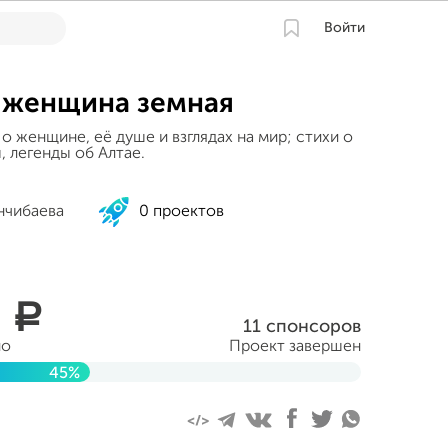
Войти
 женщина земная
 о женщине, её душе и взглядах на мир; стихи о
 легенды об Алтае.
нчибаева
0 проектов
0
a
11 спонсоров
но
Проект завершен
45%
ября 2016