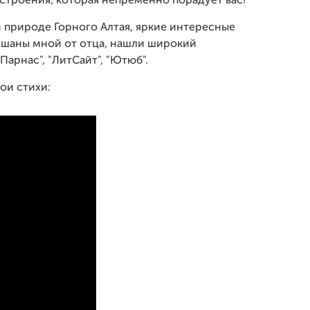
строения, которая непременно порадует вас!
й природе Горного Алтая, яркие интересные
ышаны мной от отца, нашли широкий
Парнас", "ЛитСайт", "Ютюб".
ои стихи: