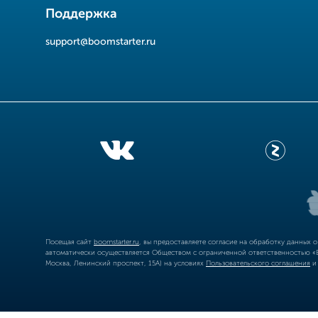
Поддержка
support@boomstarter.ru
Посещая сайт
boomstarter.ru
, вы предоставляете согласие на обработку данных 
автоматически осуществляется Обществом с ограниченной ответственностью «Б
Москва, Ленинский проспект, 15А) на условиях
Пользовательского соглашения