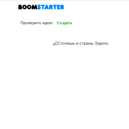
Проверить идею
Создать