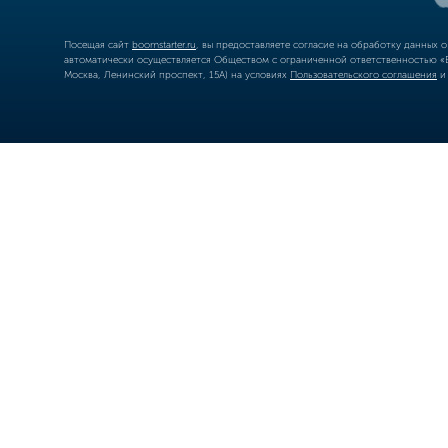
Посещая сайт
boomstarter.ru
, вы предоставляете согласие на обработку данных 
автоматически осуществляется Обществом с ограниченной ответственностью «Б
Москва, Ленинский проспект, 15А) на условиях
Пользовательского соглашения