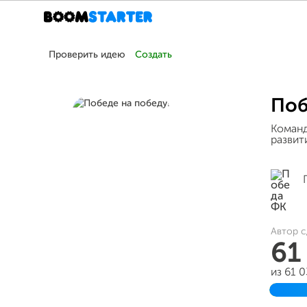
Проверить идею
Создать
Поб
Команд
развит
Автор с
61
из 61 
Заве