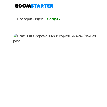
Проверить идею
Создать