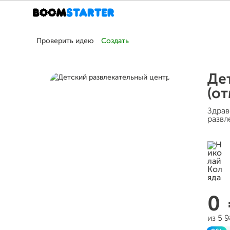
Проверить идею
Создать
Де
(о
Здрав
развл
0
из 5 