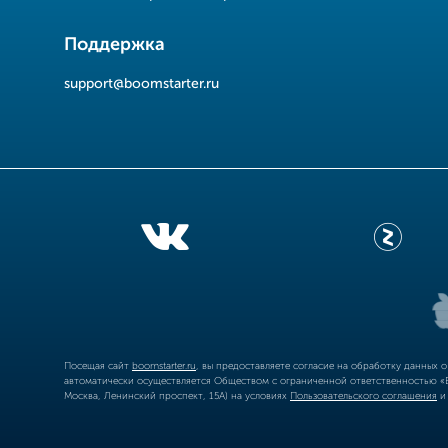
Поддержка
support@boomstarter.ru
Посещая сайт
boomstarter.ru
, вы предоставляете согласие на обработку данных 
автоматически осуществляется Обществом с ограниченной ответственностью «Б
Москва, Ленинский проспект, 15А) на условиях
Пользовательского соглашения