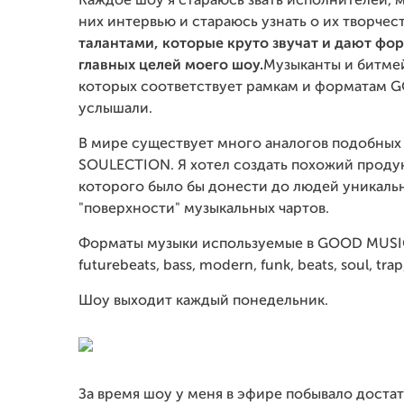
Каждое шоу я стараюсь звать исполнителей, м
них интервью и стараюсь узнать о их творчес
талантами, которые круто звучат и дают фор
главных целей моего шоу.
Музыканты и битмей
которых соответствует рамкам и форматам G
услышали.
В мире существует много аналогов подобных
SOULECTION. Я хотел создать похожий продук
которого было бы донести до людей уникальн
"поверхности" музыкальных чартов.
Форматы музыки используемые в GOOD MUSIC CO
futurebeats, bass, modern, funk, beats, soul, tr
Шоу выходит каждый понедельник.
За время шоу у меня в эфире побывало достат