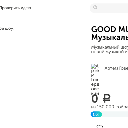
Проверить идею
GOOD MU
Музыкаль
Музыкальный шоу
новой музыкой и
Артем Гов
0
a
из 150 000 собр
0%
Завершен 08 но