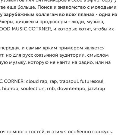
узыкантов или битмейкеров к себе в эфир, беру у
тве еще больше.
Поиск и
знакомство с молодыми
у зарубежным коллегам во всех планах - одна из
керы, диджеи и продюсеры - люди, музыка,
OOD MUSIC COTRNER, и которые хотят, чтобы их
 передач, и самым ярким примером является
т, но для русскоязычной аудитории, смыслом
ую музыку, которую не найти на радио, или на
RNER: cloud rap, rap, trapsoul, futuresoul,
ap, hiphop, soulection, rnb, downtempo, jazztrap
очно много гостей, и этим я особенно горжусь.