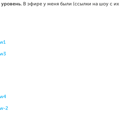
 уровень.
В эфире у меня были (ссылки на шоу с их
ow1
ow3
ow4
ow-2