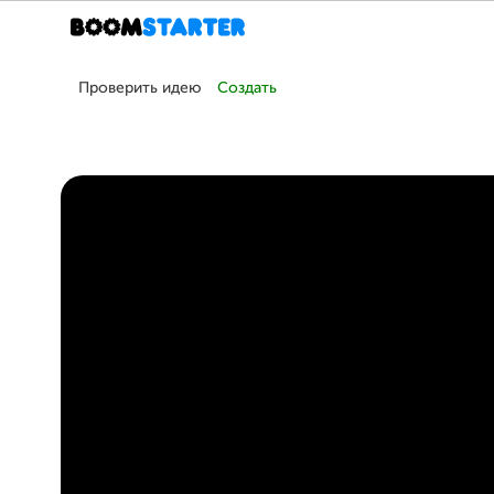
Проверить идею
Создать