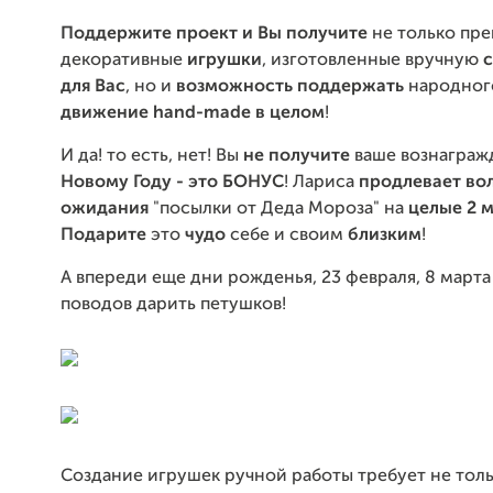
Поддержите проект и Вы
получите
не только пр
декоративные
игрушки
, изготовленные вручную
для Вас
, но и
возможность
поддержать
народного
движение hand-made в целом
!
И да! то есть, нет! Вы
не получите
ваше вознагра
Новому Году - это БОНУС
! Лариса
продлевает во
ожидания
"посылки от Деда Мороза" на
целые 2 
Подарите
это
чудо
себе и своим
близким
!
А впереди еще дни рожденья, 23 февраля, 8 марта
поводов дарить петушков!
Создание игрушек ручной работы требует не тол