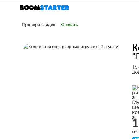
Проверить идею
Создать
К
"
Те
дом
из