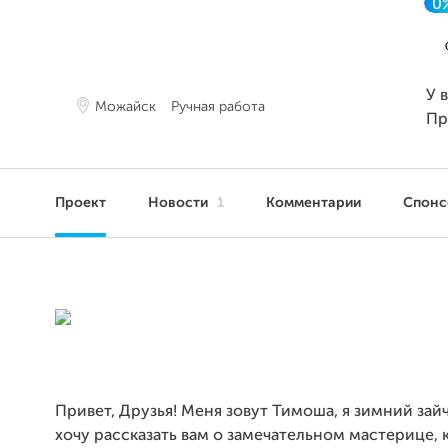
0
У 
Можайск
Ручная работа
Пр
Проект
Новости
1
Комментарии
Спон
Привет, Друзья! Меня зовут Тимоша, я зимний зайч
хочу рассказать вам о замечательном мастерице, 