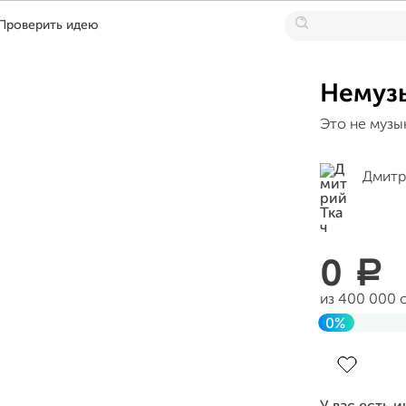
Проверить идею
Немуз
Это не музык
Дмитр
0
a
из 400 000 
0%
Завершен 2