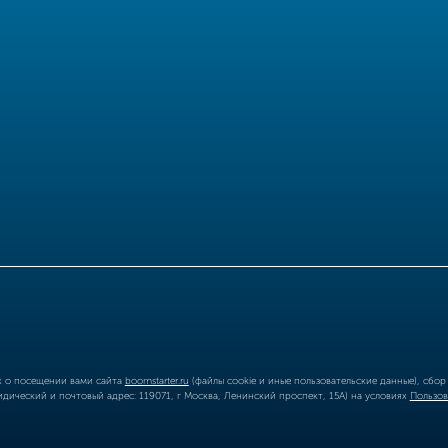
ых о посещении вами сайта
boomstarter.ru
(файлы cookie и иные пользовательские данные), сбо
ический и почтовый адрес: 119071, г Москва, Ленинский проспект, 15А) на условиях
Пользов