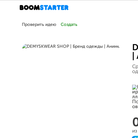
Проверить идею
Создать
D
|
Ср
о
из