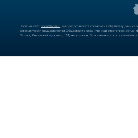
Посещая сайт
boomstarter.ru
, вы предоставляете согласие на обработку данных 
автоматически осуществляется Обществом с ограниченной ответственностью «Б
Москва, Ленинский проспект, 15А) на условиях
Пользовательского соглашения