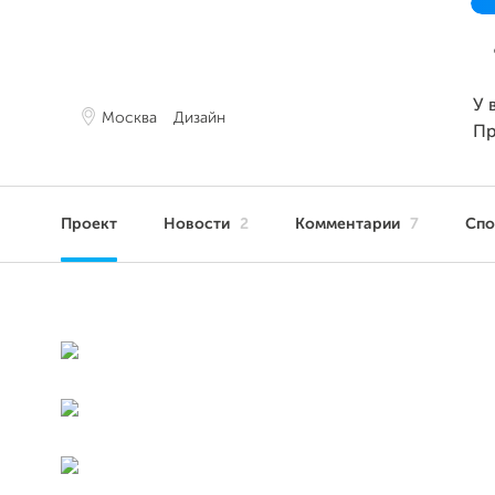
У 
Москва
Дизайн
Пр
Проект
Новости
2
Комментарии
7
Сп