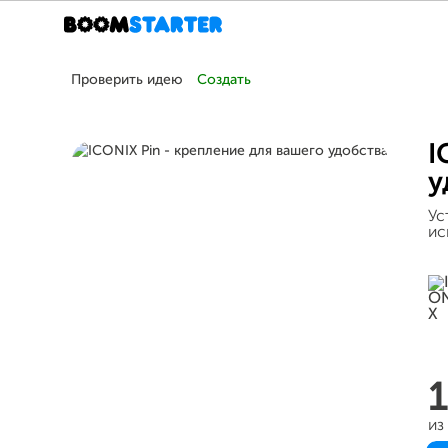
Проверить идею
Создать
I
у
Ус
ис
из