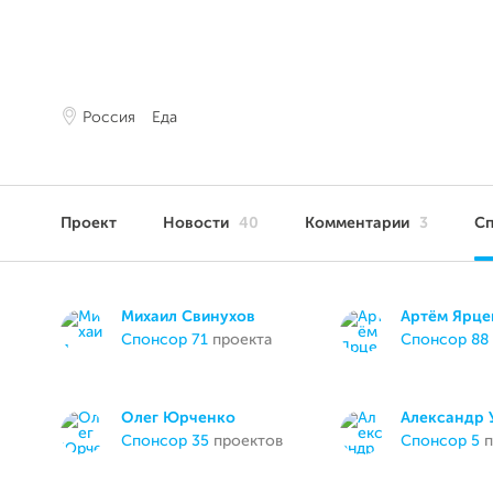
Россия
Еда
Проект
Новости
40
Комментарии
3
С
Михаил Свинухов
Артём Ярце
спонсор 71
проекта
спонсор 88
Олег Юрченко
Александр 
спонсор 35
проектов
спонсор 5
п