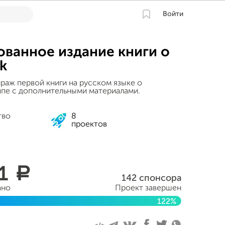
Войти
ванное издание книги о
rk
раж первой книги на русском языке о
ппе с дополнительными материалами.
тво
8
проектов
01
a
142 спонсора
ано
Проект завершен
122%
нтября 2018