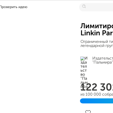
Проверить идею
Лимитиро
Linkin Pa
Ограниченный ти
легендарной гру
Издательс
"Пальмира"
122 3
из 100 000 собр
Завершен 06 се