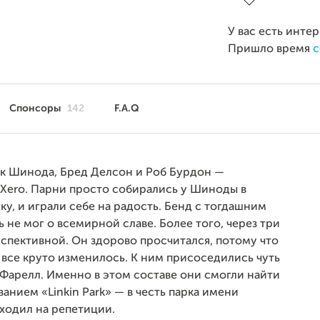
У вас есть инте
Пришло время
с
Спонсоры
142
F.A.Q
к Шинода, Бред Делсон и Роб Бурдон —
 Xero. Парни просто собирались у Шиноды в
у, и играли себе на радость. Бенд с тогдашним
е мог о всемирной славе. Более того, через три
рспективной. Он здорово просчитался, потому что
 все круто изменилось. К ним присоседились чуть
Фарелл. Именно в этом составе они смогли найти
анием «Linkin Park» — в честь парка имени
ходил на репетиции.