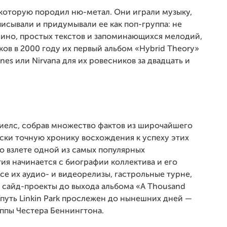
, которую породил ню-метал. Они играли музыку,
писывали и придумывали ее как поп-группа: не
ино, простых текстов и запоминающихся мелодий,
ков в 2000 году их первый альбом «Hybrid Theory»
es или Nirvana для их ровесников за двадцать и
иелс, собрав множество фактов из широчайшего
ски точную хронику восхождения к успеху этих
 о взлете одной из самых популярных
ия начинается с биографии коллектива и его
все их аудио- и видеорелизы, гастрольные турне,
 сайд-проекты до выхода альбома «A Thousand
 путь Linkin Park прослежен до нынешних дней —
уппы Честера Беннингтона.