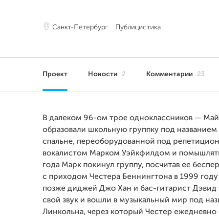
Санкт-Петербург
Публицистика
Проект
Новости
2
Комментарии
23
В далеком 96-ом трое одноклассников — Май
образовали школьную группку под названием
спальне, переоборудованной под репетиционк
вокалистом Марком Уэйкфилдом и помышлять н
года Марк покинул группу, посчитав ее беспе
с приходом Честера Беннингтона в 1999 году
позже диджей Джо Хан и бас-гитарист Дэвид 
свой звук и вошли в музыкальный мир под назв
Линкольна, через который Честер ежедневно 