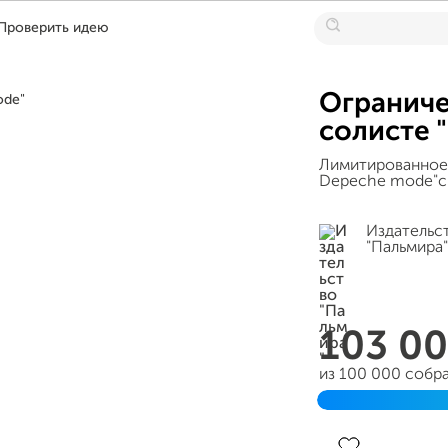
Проверить идею
Ограниче
солисте 
Лимитированное 
Depeche mode"с
Издательс
"Пальмира"
103 0
из 100 000 собр
Завершен 09 ма