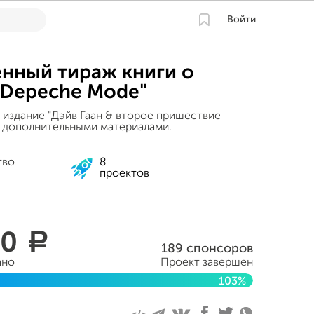
Войти
нный тираж книги о
"Depeche Mode"
издание "Дэйв Гаан & второе пришествие
 дополнительными материалами.
тво
8
проектов
00
a
189 спонсоров
ано
Проект завершен
103%
я 2018