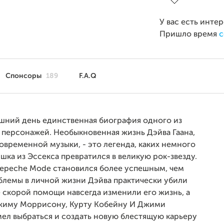
У вас есть инте
Пришло время
с
Спонсоры
189
F.A.Q
яшний день единственная биография одного из
 персонажей. Необыкновенная жизнь Дэйва Гаана,
временной музыки, - это легенда, каких немного
ка из Эссекса превратился в великую рок-звезду.
Depeche Mode становился более успешным, чем
облемы в личной жизни Дэйва практически убили
е скорой помощи навсегда изменили его жизнь, а
Джиму Моррисону, Курту Кобейну И Джими
мел выбраться и создать новую блестящую карьеру