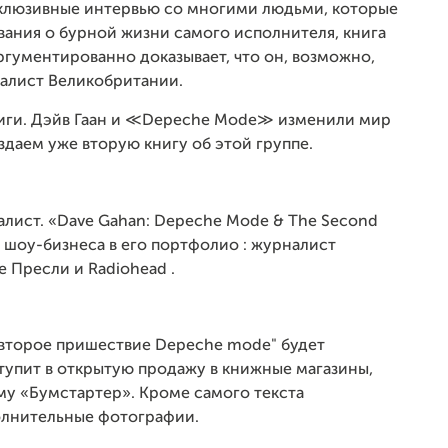
склюзивные интервью со многими людьми, которые
ания о бурной жизни самого исполнителя, книга
ргументированно доказывает, что он, возможно,
алист Великобритании.
ниги. Дэйв Гаан и ≪Depeche Mode≫ изменили мир
даем уже вторую книгу об этой группе.
лист. «Dave Gahan: Depeche Mode & The Second
ы шоу-бизнеса в его портфолио : журналист
е Пресли и Radiohead .
 второе пришествие Depeche mode" будет
тупит в открытую продажу в книжные магазины,
му «Бумстартер». Кроме самого текста
олнительные фотографии.