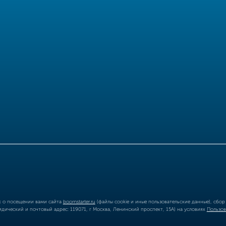
ых о посещении вами сайта
boomstarter.ru
(файлы cookie и иные пользовательские данные), сбо
ический и почтовый адрес: 119071, г Москва, Ленинский проспект, 15А) на условиях
Пользов