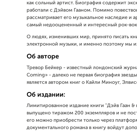
как сольный артист. Биография содержит эк
работали с Дэйвом Гааном. Помимо повествов
рассматривает его музыкальное наследие и а
самый недооцененный и интересный рок-вок
О людях, изменивших мир, принято писать к
электронной музыки, и именно поэтому мы из
Об авторе
Тревор Бейкер - известный лондонский журна
Coming» - далеко не первая биография звезд
является автором книг о Кайли Миноуг, Элвис
Об издании:
Лимитированное издание книги "Дэйв Гаан &
выпущено тиражом 200 экземпляров и не пос
его можно приобрести только через платфор
документального романа в книгу войдут доп