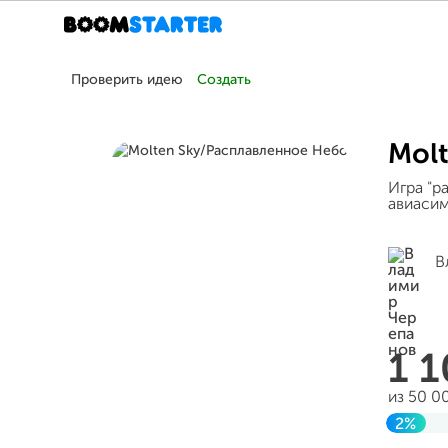
Проверить идею
Создать
Mol
Игра "р
авиасим
В
1 
из 50 0
2%
Завер