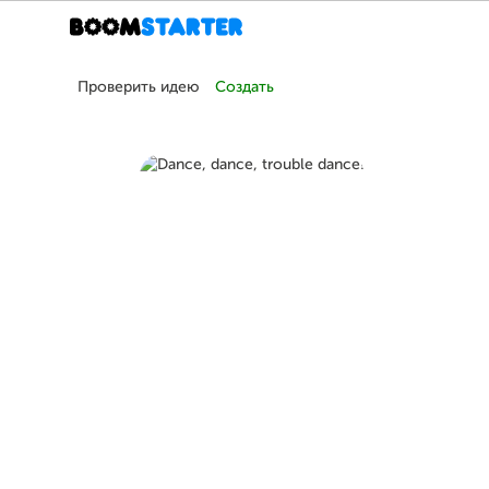
Проверить идею
Создать