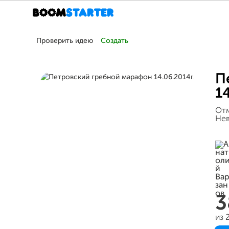
Проверить идею
Создать
П
14
Отм
Нев
3
из 