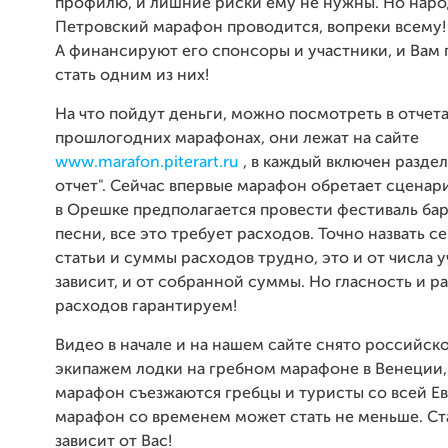
профилю, и лишние риски ему не нужны. Но народ
Петровский марафон проводится, вопреки всему!
А финансируют его спонсоры и участники, и Вам 
стать одним из них!
На что пойдут деньги, можно посмотреть в отчета
прошлогодних марафонах, они лежат на сайте
www
.marafon.piterart.ru
, в каждый включен разде
отчет". Сейчас впервые марафон обретает сценари
в Орешке предполагается провести фестиваль ба
песни, все это требует расходов. Точно назвать се
статьи и суммы расходов трудно, это и от числа 
зависит, и от собранной суммы. Но гласность и р
расходов гарантируем!
Видео в начале и на нашем сайте снято российс
экипажем лодки на гребном марафоне в Венеции, 
марафон съезжаются гребцы и туристы со всей Е
марафон со временем может стать не меньше. Ста
зависит от Вас!