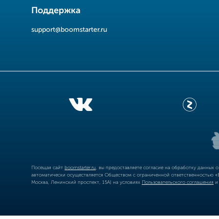
Поддержка
support@boomstarter.ru
Посещая сайт
boomstarter.ru
, вы предоставляете согласие на обработку данных 
автоматически осуществляется Обществом с ограниченной ответственностью «Б
Москва, Ленинский проспект, 15А) на условиях
Пользовательского соглашения