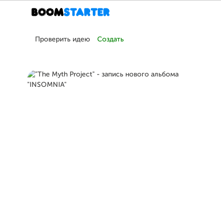
Проверить идею
Создать