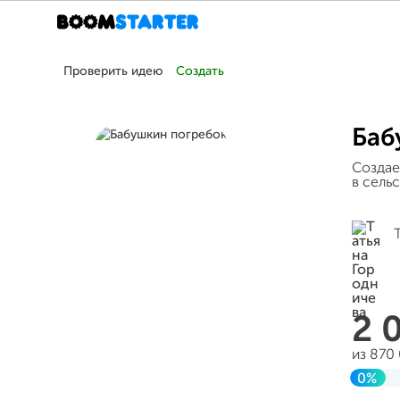
Проверить идею
Создать
Баб
Создае
в сель
2 
из 870
0%
Заве