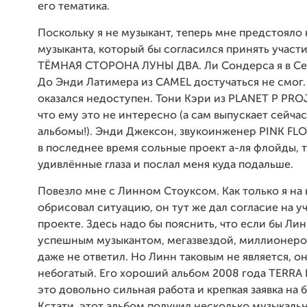
его тематика.
Поскольку я не музыкант, теперь мне предстояло
музыканта, который бы согласился принять участи
ТЁМНАЯ СТОРОНА ЛУНЫ ДВА. Ли Сондерса я в Сет
До Энди Латимера из CAMEL достучаться не смо
оказался недоступен. Тони Кэри из PLANET P PROJ
что ему это не интересно (а сам выпускает сейча
альбомы!). Энди Джексон, звукоинженер PINK FL
в последнее время сольные проект а-ля флойды, 
удивлённые глаза и послал меня куда подальше.
Повезло мне с Линном Стоуксом. Как только я на
обрисовал ситуацию, он тут же дал согласие на уч
проекте. Здесь надо бы пояснить, что если бы Ли
успешным музыкантом, мегазвездой, миллионеро
даже не ответил. Но Линн таковым не является, он
небогатый. Его хороший альбом 2008 года TERRA
это довольно сильная работа и крепкая заявка на 