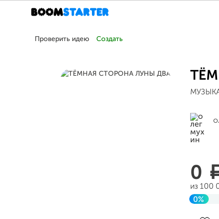
Проверить идею
Создать
ТЁМ
МУЗЫКА
о
0
из 100 
0%
Завер