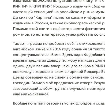
издательство ЭКСМО выпустило мою книгу "PINK 
КИРПИЧ К КИРПИЧУ". Роскошно изданный сборни
настоящей сенсацией на российском рынке музык
До сих пор "Кирпичи" являются самым информат
изданием в России, а также библиографической 
Помимо этой книги я ещё автор шести фантастич
романов, то есть литератор, умею работать со сл
Так вот, я решил попробовать себя в стихосложен
английском языке и в 2016 году сочинил 14 тексто
концептуального альбома. Здесь надо бы добавить,
время я предлагал Дэвиду Гилмору написать для н
одной-двум песням завершающего альбома PINK 
поскольку я хорошо знаком с лирикой Роджера Во
Дэвид совершенно не силён в сочинении стихов.
господин Гилмор моё предложение отверг. Резуль
завершающий альбом группы получился неинтере
ещё мягко сказано).
Вообще попытки повторить успех флойдов и созд