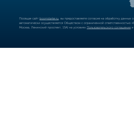
Посещая сайт
boomstarter.ru
, вы предоставляете согласие на обработку данных 
автоматически осуществляется Обществом с ограниченной ответственностью «Б
Москва, Ленинский проспект, 15А) на условиях
Пользовательского соглашения