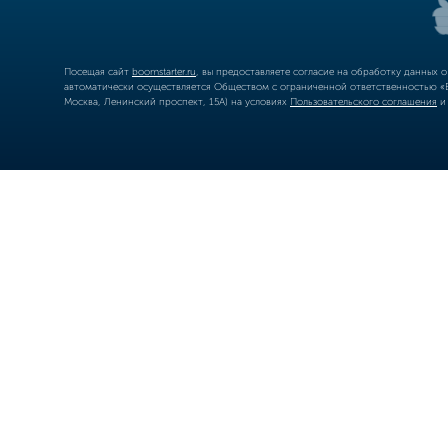
Посещая сайт
boomstarter.ru
, вы предоставляете согласие на обработку данных 
автоматически осуществляется Обществом с ограниченной ответственностью «Б
Москва, Ленинский проспект, 15А) на условиях
Пользовательского соглашения