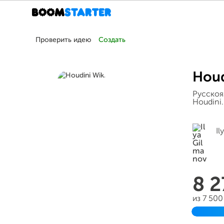
Проверить идею
Создать
Houd
Русскоя
Houdini
Il
8 
из 7 50
Заверш