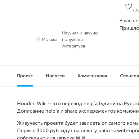
У вас е
Пришло
Научная и научно-
Москва
популярная
литература
Проект
Новости
Комментарии
Спонсо
Houdini Wiki – это перевод help’а Гудини на Русск
Дописание help’a и share эксперементов комьюни
Живучесть проекта будет зависеть от самого ком
Первые 3000 руб. идут на оплату работы web-про
собственно для запуска Wiki.