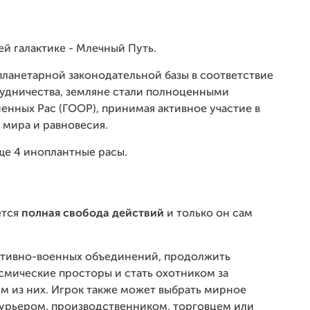
ей галактике - Млечный Путь.
 планетарной законодательной базы в соответствие
рудничества, земляне стали полноценными
нных Рас (ГООР), принимая активное участие в
 мира и равновесия.
ще 4 иноплантные расы.
ется
полная свобода действий
и только он сам
ативно-военных объединений, продолжить
осмические просторы и стать охотником за
им из них. Игрок также может выбрать мирное
курьером, производственником, торговцем или