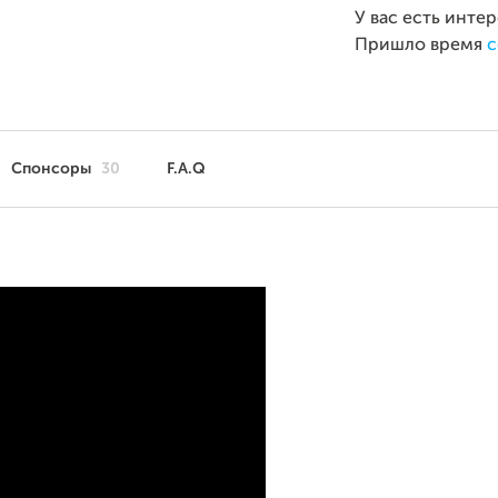
У вас есть инте
Пришло время
с
Спонсоры
30
F.A.Q