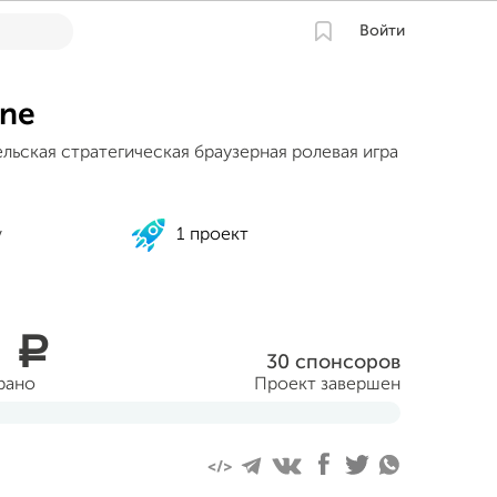
Войти
ine
льская стратегическая браузерная ролевая игра
v
1 проект
0
a
30 спонсоров
рано
Проект завершен
раля 2017