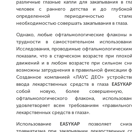
различные глазные капли для закапывания в гл
человек с раннего детства и до глубоко
определенной периодичностью стал
необходимостью совершать закапывания в глаза.
Однако, любые офтальмологические флаконы м
трудности в самостоятельном использовани
Исследования, проводимые офтальмологическим
показали, что в старческом возрасте при плох
движений и в любом возрасте при сильном сн
возможны затруднения в правильной фиксации фл
Созданное компанией «ЛАУС ДЕО» устройство
ввода лекарственных средств в глаза
EASYKAP
собой новую, более совершенную, м
офтальмологического флакона, использова
удовлетворяет всем требованиям «правильног
лекарственных средств в глаза».
Использование
EASYKAP
позволяет снизи
травматизма при закапывании лекарственных ср