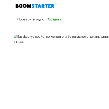
Проверить идею
Создать