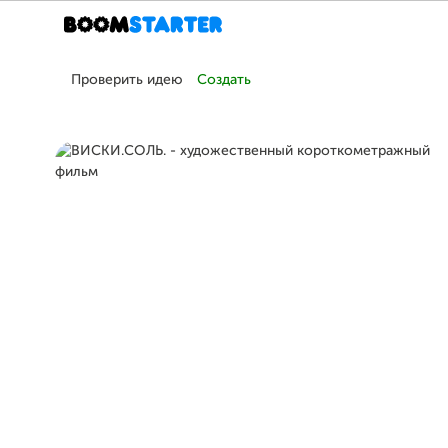
Проверить идею
Создать