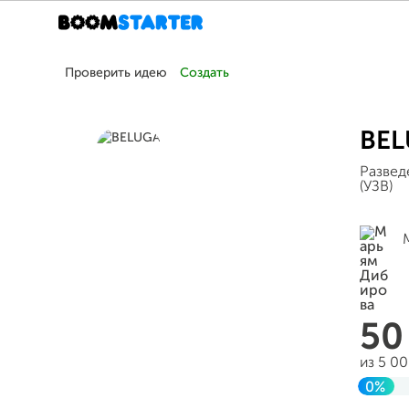
Проверить идею
Создать
BEL
Развед
(УЗВ)
5
из 5 0
0%
Заве