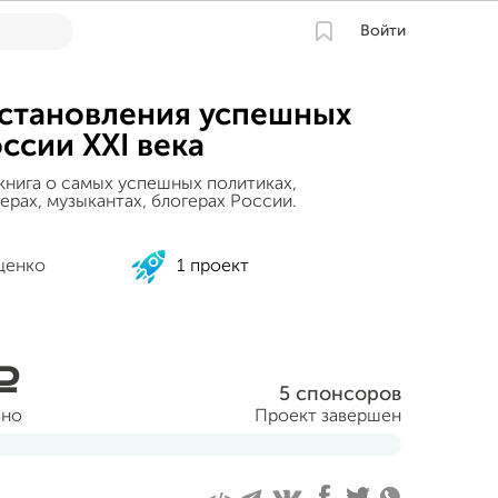
Войти
становления успешных
ссии XXI века
книга о самых успешных политиках,
ерах, музыкантах, блогерах России.
щенко
1 проект
a
5 спонсоров
ано
Проект завершен
та 2017