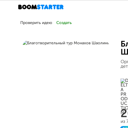
Проверить идею
Создать
Б
Ш
Орг
дет
из 