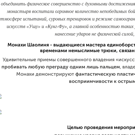
объединить физическое совершенство с духовными достижения
монастыря воспитали огромное количество непобедимых бойцо
атмосфере испытаний, суровых тренировок и режиме самоогран
искусств «Ушу» и «Кунг-Фу», а главной особенностью таких у
нанесение ударов не физической силой,
Монахи Шаолиня - выдающиеся мастера единоборс
временами немыслимые трюки, связанн
Удивительные приемы совершенного владения «искусст
пробивать любую преграду одним лишь пальцем
, влад
Монахи демонстрируют
фантастическую пласти
восприимчивости к остры
Целью проведения мероприя