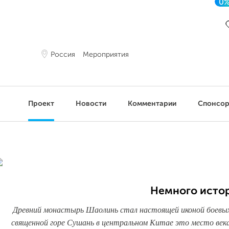
0
Д
Россия
Мероприятия
Проект
Новости
Комментарии
Спонсо
Немного исто
Древний монастырь Шаолинь стал настоящей иконой боевых и
священной горе Сушань в центральном Китае это место ве