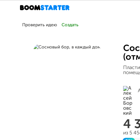
Проверить идею
Создать
Сос
(от
Пласти
помеще
4 
из 5 4