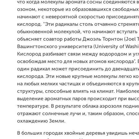
что когда молекулы аромата сосны соединяются в
озоном, некоторые из образовавшихся свободных
начинают с невероятной скоростью присоединять
кислород. "Эти радикалы столь отчаянно стремятс
обыкновенной молекулой, что начинают вступать 
объясняет соавтор работы Джоэль Торнтон (Joel T
Вашингтонского университета (University of Washi
Кислород разбивает связи между водородом и уг
освобождая место для новых атомов кислорода". 
один радикал может присоединить до двенадцат
кислорода. Эти новые крупные молекулы легко 
на любых мелких частицах и объединяются в круп
структуры, способные влиять на климат. Наиболе
выделение ароматных паров происходит при выс
температуре. В результате облака аэрозоля подни
отражают солнечные лучи и, таким образом, спо
охлаждению Земли.
В больших городах хвойные деревья увидишь неча