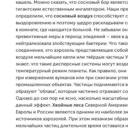
кашель. Можно сказать, что сосновый бор являетс
гигантским естественным ингалятором. Наши пр
определили, что
сосновый воздух
способствует 
выздоровлению и поэтому щедро раскладывали с
в комнате, где находится больной. Не забывали он
превентивные меры в период эпидемий – хвоя в 
нейтрализовала злобствующие бактерии. Что так
соединения, это аэрозоль представляющее собой
воздухе мельчайшие капли или твёрдые частицы 
знают, что такие дисперсные системы могут возд
температурный режим планеты. Как правило, они
при извержениях вулканов или при сжигании угл
промышленных объектах. Частицы поднимаются в
образуют "облака", которые частично отражают с
Однако до сих пор не ясно, насколько масштабны
данный эффект.
Хвойные леса
Северной Америки
Европы и России являются одними из наиболее з
источников аэрозолей. При этом механизм образ
мельчайших частиц длительное время оставался 