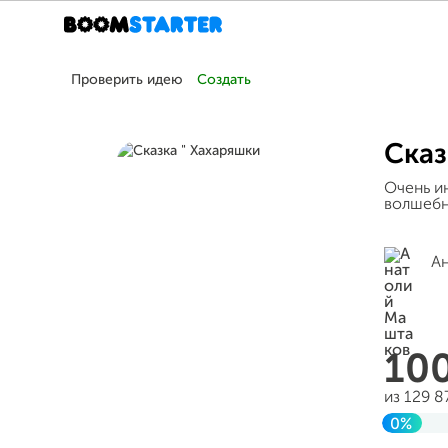
Проверить идею
Создать
Сказ
Очень и
волшебн
А
10
из 129 8
0%
Заверш