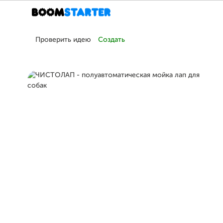
Проверить идею
Создать