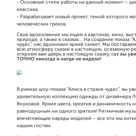
- Основные стили работы на данный момент – шик
классика.
- Разрабатывает новый проект, темой которого яв
человеческих грехов.
Свое вдохновение мы ищем в картинах, кино, выст
природе, а также в сказках…
На создание показа “А
чудес”, нас вдохновил яркий сюжет. Мы постарае
всю атмосферу сказки в настоящую, осязаемую р
откроем вам дверь в настоящую сказку, где
вы уви
ТОЧНО никогда и нигде не видели!
В рамках шоу-показа “Алиса в стране чудес”, вы ув
удивительную коллекцию одежды от дизайнера 
Внуковой. Яркие цвета, креатив и динамичность н
равнодушным ни одного зрителя! Ритмичная музы
впечатляющие наряды моделей – все это мы хоти
нашим гостям.