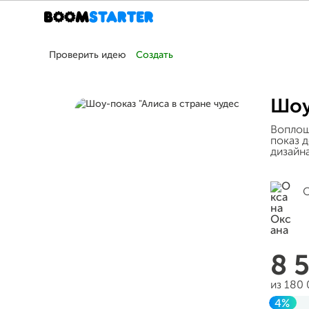
Проверить идею
Создать
Шоу
Воплощ
показ 
дизайн
О
8 
из 180
4%