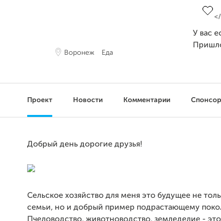
У вас е
Пришл
Воронеж
Еда
Проект
Новости
Комментарии
Спонсо
Добрый день дорогие друзья!
Сельское хозяйство для меня это будущее не тол
семьи, но и добрый пример подрастающему поко
Пчеловодство, животноводство, земледелие - эт