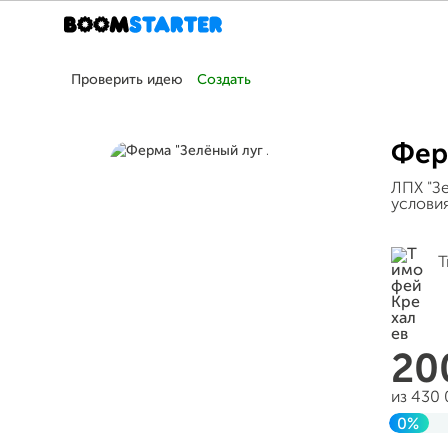
Проверить идею
Создать
Фер
ЛПХ "З
услови
Т
20
из 430
0%
Завер