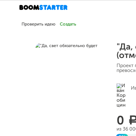
Проверить идею
Создать
"Да,
(отм
Проект 
превосх
И
0
из 36 0