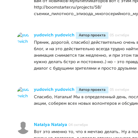
вам от новичков-мультипликаторов вот с этим п
http://boomstarter.ru/projects/58/
съемки_пилотного_эпизода_многосерийного_му
yudovich yudovich
Автор проекта
05 октября
Пряник, дорогой, спасибо) действительно очень 
блог, и на это действительно всегда трудно найти
анимация снимается так медленно, и при этом та
нужно делать бстро и постоянно..) но - это правд
диалог с будущими зрителями и просто друзьями 
yudovich yudovich
Автор проекта
05 октября
Спасибо, Наталья! Мы в определенный день, пос
акции, соберем всех новых волонтеров и обсудим
Natalya Natalya
04 октября
Вот это именно то, что я мечтаю делать.. Ну а по