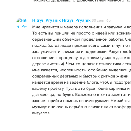
тихонько дозреваю, с удовольствием немного пом
Hitryi_Pryanik Hitryi_Pryanik
30 сентября
Мне нравится и манера исполнения и задумка и в
То есть вы пришли не просто с идеей или эскиза
серьёзнейшим объёмом проделанной работы. Счи
подход (когда люди прежде всего сами тянут по 
заслуживает и внимания и поддержки. Радует лю
отношение к процессу, к деталям (увидел даже 
дереве листики). Чем-то цепляет стилистика лепки
мне кажется, неспешность, особенно выделяюща
современных дёрганых и быстрых ритмов жизни. 
найдётся время на ведение блога, чтобы подогре
вашему проекту. Пусть это будет одна картинка и 
два месяца, но будет. Возможно кто-то заметит 
захочет прийти помочь своими руками. Не забывай
музыку: они очень серьёзно влияют на атмосферу
визуалов.