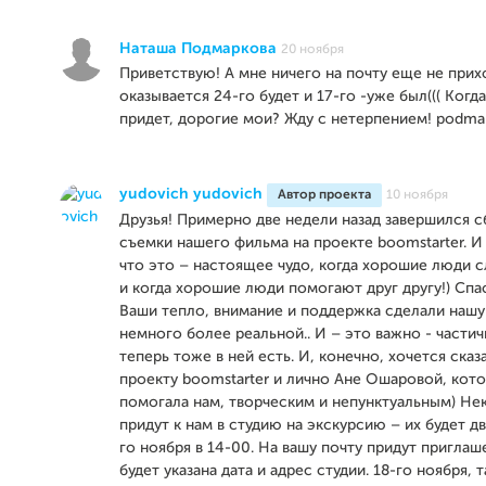
Наташа Подмаркова
20 ноября
Приветствую! А мне ничего на почту еще не прих
оказывается 24-го будет и 17-го -уже был((( Когд
придет, дорогие мои? Жду с нетерпением! podmar 
yudovich yudovich
Автор проекта
10 ноября
Друзья! Примерно две недели назад завершился с
съемки нашего фильма на проекте boomstarter. И
что это – настоящее чудо, когда хорошие люди с
и когда хорошие люди помогают друг другу!) Спас
Ваши тепло, внимание и поддержка сделали нашу
немного более реальной.. И – это важно - частич
теперь тоже в ней есть. И, конечно, хочется сказ
проекту boomstarter и лично Ане Ошаровой, кото
помогала нам, творческим и непунктуальным) Не
придут к нам в студию на экскурсию – их будет дв
го ноября в 14-00. На вашу почту придут приглаш
будет указана дата и адрес студии. 18-го ноября, т