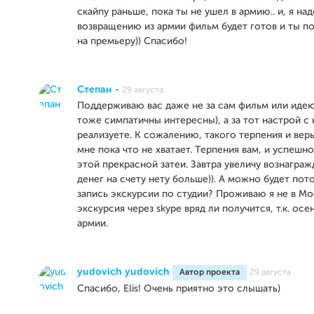
скайпу раньше, пока ты не ушел в армию.. и, я на
возвращению из армии фильм будет готов и ты по
на премьеру)) Спасибо!
Степан -
29 августа
Поддерживаю вас даже не за сам фильм или иде
тоже симпатичны интересны), а за тот настрой с
реализуете. К сожалению, такого терпения и вер
мне пока что не хватает. Терпения вам, и успешн
этой прекрасной затеи. Завтра увеличу вознаграж
денег на счету нету больше)). А можно будет по
запись экскурсии по студии? Проживаю я не в Мо
экскурсия через skype вряд ли получится, т.к. осе
армии.
yudovich yudovich
Автор проекта
29 августа
Спасибо, Elis! Очень приятно это слышать)