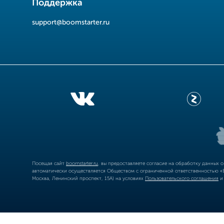
Поддержка
support@boomstarter.ru
Посещая сайт
boomstarter.ru
, вы предоставляете согласие на обработку данных 
автоматически осуществляется Обществом с ограниченной ответственностью «Б
Москва, Ленинский проспект, 15А) на условиях
Пользовательского соглашения