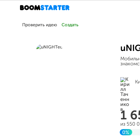
Проверить идею
Создать
uNI
Мобильн
знакомс
К
1 
из 550 
0%
Заверш