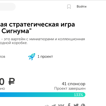
Войти
ая стратегическая игра
 Сигнума"
 - это варгейм с миниатюрами и коллекционная
 одной коробке.
лов
1 проект
90
a
41 спонсор
ано
Проект завершен
133%
ня 2017