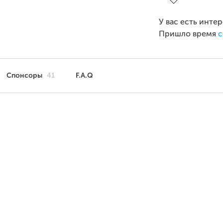
У вас есть инте
Пришло время
с
Спонсоры
41
F.A.Q