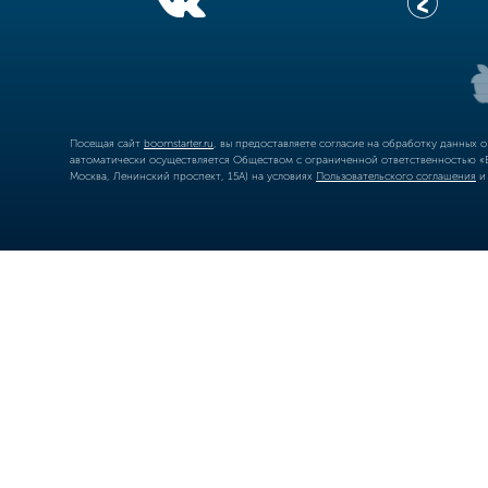
Посещая сайт
boomstarter.ru
, вы предоставляете согласие на обработку данных 
автоматически осуществляется Обществом с ограниченной ответственностью «Б
Москва, Ленинский проспект, 15А) на условиях
Пользовательского соглашения