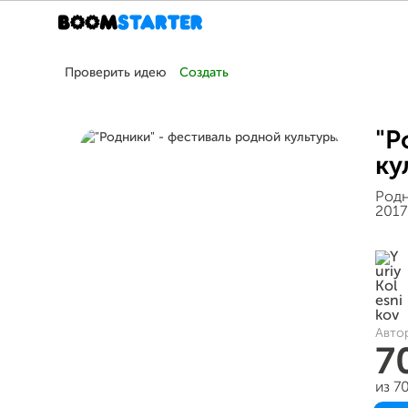
Проверить идею
Создать
"Р
ку
Родн
2017
Авто
7
из 7