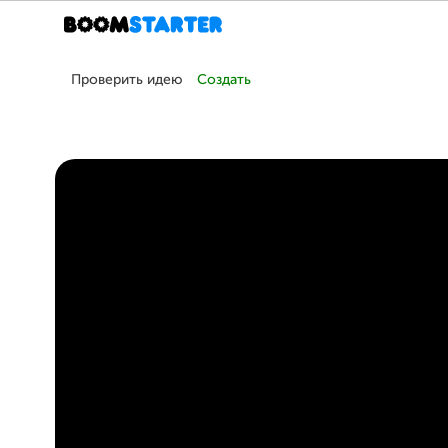
Проверить идею
Создать