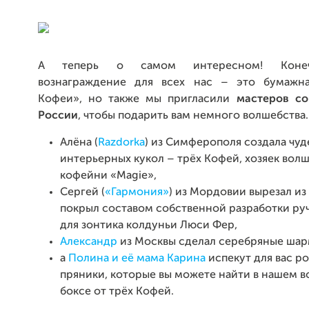
А теперь о самом интересном! Конеч
вознаграждение для всех нас – это бумажна
Кофеи», но также мы пригласили
мастеров со
России
, чтобы подарить вам немного волшебства.
Алёна (
Razdorka
) из Симферополя создала чу
интерьерных кукол – трёх Кофей, хозяек вол
кофейни «Magie»,
Сергей (
«Гармония»
) из Мордовии вырезал из
покрыл составом собственной разработки руч
для зонтика колдуньи Люси Фер,
Александр
из Москвы сделал серебряные шар
а
Полина и её мама Карина
испекут для вас р
пряники, которые вы можете найти в нашем 
боксе от трёх Кофей.