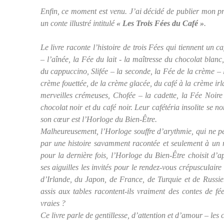
Enfin, ce moment est venu. J’ai décidé de publier mon pre
un conte illustré intitulé
« Les Trois Fées du Café »
.
Le livre raconte l’histoire de trois Fées qui tiennent un c
– l’aînée, la Fée du lait - la maîtresse du chocolat blanc,
du cappuccino, Slifée – la seconde, la Fée de la crème – l
crème fouettée, de la crème glacée, du café à la crème irl
merveilles crémeuses, Chofée – la cadette, la Fée Noire
chocolat noir et du café noir. Leur cafétéria insolite se
son cœur est l’Horloge du Bien-Être.
Malheureusement, l’Horloge souffre d’arythmie, qui ne pe
par une histoire savamment racontée et seulement à un 
pour la dernière fois, l’Horloge du Bien-Être choisit d’a
ses aiguilles les invités pour le rendez-vous crépusculaire
d’Irlande, du Japon, de France, de Turquie et de Russie..
assis aux tables racontent-ils vraiment des contes de fée
vraies ?
Ce livre parle de gentillesse, d’attention et d’amour – les