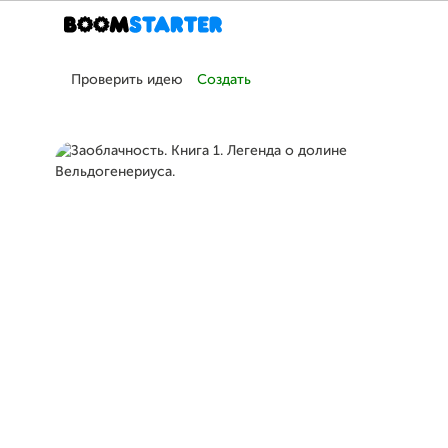
Проверить идею
Создать