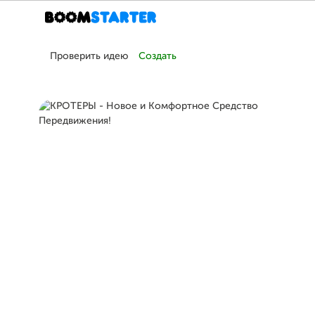
Проверить идею
Создать